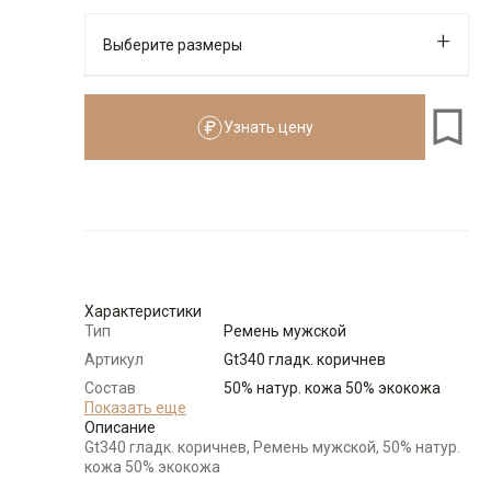
Выберите размеры
Узнать цену
Характеристики
Тип
Ремень мужской
Артикул
Gt340 гладк. коричнев
Состав
50% натур. кожа 50% экокожа
сырья
Показать еще
Описание
Бренд
GREG
Gt340 гладк. коричнев, Ремень мужской, 50% натур.
Модель
Ремни:Классический
кожа 50% экокожа