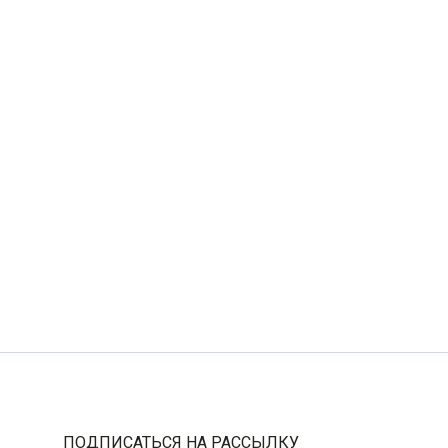
Цвет
Коричневый
Отделка
Ремни: гладкий
Длина
105-125 см
Ширина
3,5см
ПОДПИСАТЬСЯ НА РАССЫЛКУ