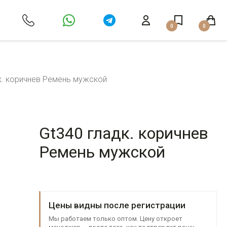
0
0
к. коричнев Ремень мужской
Gt340 гладк. коричнев
Ремень мужской
Цены видны после регистрации
Мы работаем только оптом. Цену откроет