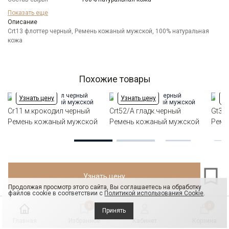
Бренд
CARPENTER
Показать еще
Модель
Описание
Ремни:Классический
Crt13 флоттер черный, Ремень кожаный мужской, 100% натуральная
Цвет
Черный
кожа
Отделка
Ремни: флоттер
Длина
110-130 см
Ширина
3,5см
Похожие товары
Узнать цену
Узнать цену
Уз
Cr11 м.крокодил черный
Crt52/A гладк.черный
Gt30/
Ремень кожаный мужской
Ремень кожаный мужской
Реме
Узнать цену
Продолжая просмотр этого сайта, Вы соглашаетесь на обработку
файлов cookie в соответствии с
Политикой использования Cookie
.
0
0
Принять
Главная
Избранное
Кабинет
Корзина