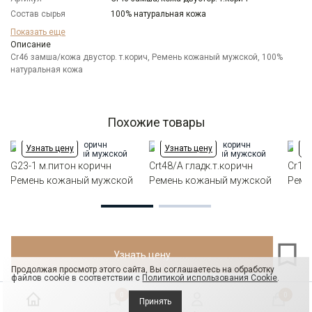
Состав сырья
100% натуральная кожа
Бренд
CARPENTER
Показать еще
Модель
Описание
Ремни:Двустроронний
Cr46 замша/кожа двустор. т.корич, Ремень кожаный мужской, 100%
Цвет
Коричневый
натуральная кожа
Отделка
Ремни: замша
Длина
105-125 см
Ширина
3,5см
Похожие товары
Узнать цену
Узнать цену
Уз
G23-1 м.питон коричн
Crt48/A гладк.т.коричн
Cr10
Ремень кожаный мужской
Ремень кожаный мужской
Реме
Узнать цену
Продолжая просмотр этого сайта, Вы соглашаетесь на обработку
файлов cookie в соответствии с
Политикой использования Cookie
.
0
0
Принять