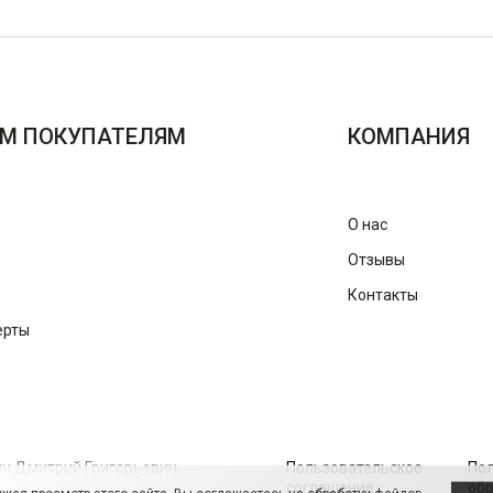
М ПОКУПАТЕЛЯМ
КОМПАНИЯ
О нас
Отзывы
Контакты
ерты
ин Дмитрий Григорьевич.
Пользовательское
По
соглашение
обр