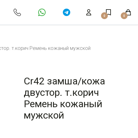
0
0
тор. т.корич Ремень кожаный мужской
Cr42 замша/кожа
двустор. т.корич
Ремень кожаный
мужской