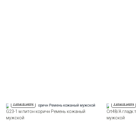
Узнать цену
Узнать цену
G23-1 м.питон коричн Ремень кожаный
Crt48/A гладк
мужской
мужской