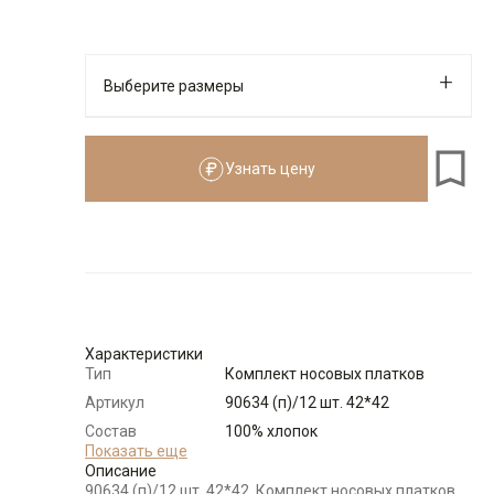
Выберите размеры
Узнать цену
Характеристики
Тип
Комплект носовых платков
Артикул
90634 (п)/12 шт. 42*42
Состав
100% хлопок
сырья
Показать еще
Описание
Бренд
GREG
90634 (п)/12 шт. 42*42, Комплект носовых платков,