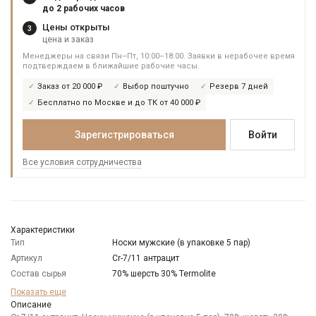
до 2 рабочих часов
Цены открыты
3
цена и заказ
Менеджеры на связи Пн–Пт, 10:00–18:00. Заявки в нерабочее время
подтверждаем в ближайшие рабочие часы.
Заказ от 20 000 ₽
Выбор поштучно
Резерв 7 дней
Бесплатно по Москве и до ТК от 40 000 ₽
Зарегистрироваться
Войти
Все условия сотрудничества
Характеристики
Тип
Носки мужские (в упаковке 5 пар)
Артикул
Cr-7/11 антрацит
Состав сырья
70% шерсть 30% Termolite
Бренд
CARPENTER
Показать еще
Особенности
Описание
Меланжевый эффект