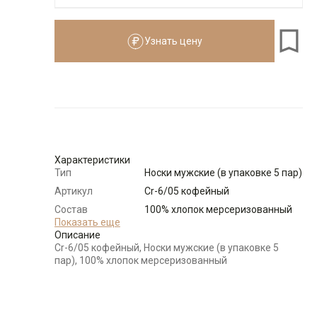
Узнать цену
Размеры для роста
см
Размер
Количество
Доступно
Узнать о
39-41
поступлении
Характеристики
Тип
Носки мужские (в упаковке 5 пар)
Артикул
Cr-6/05 кофейный
Состав
100% хлопок мерсеризованный
сырья
Показать еще
Описание
Бренд
CARPENTER
Cr-6/05 кофейный, Носки мужские (в упаковке 5
Цвет
Бежевый
пар), 100% хлопок мерсеризованный
Отделка
Носки: обработка Body fresh