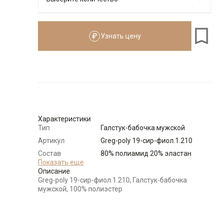
Узнать цену
Количество
Доступно
-
+
2
Характеристики
Тип
Галстук-бабочка мужской
Артикул
Greg-poly 19-сир-фиол.1.210
Состав
80% полиамид 20% эластан
сырья
Показать еще
Описание
Бренд
GREG
Greg-poly 19-сир-фиол.1.210, Галстук-бабочка
Цвет
Сиреневый
мужской, 100% полиэстер