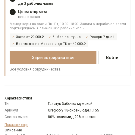
до 2 рабочих часов
Цены открыты
3
цена и заказ
Менеджеры на связи Пн–Пт, 10:00–18:00. Заявки в нерабочее время
подтверждаем в ближайшие рабочие часы.
Заказ от 20 000 ₽
Выбор поштучно
Резерв 7 дней
Бесплатно по Москве и до ТК от 40 000 ₽
Зарегистрироваться
Войти
Все условия сотрудничества
Характеристики
Тип
Галстук-бабочка мужской
Артикул
Greg-poly 18-сирень одн.1.155
Состав сырья
80% полиамид 20% эластан
Бренд
GREG
Показать еще
Модель
Описание
Широкая бабочка