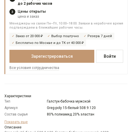
до 2 рабочих часов
Цены открыты
3
цена и заказ
Менеджеры на связи Пн–Пт, 10:00–18:00. Заявки в нерабочее время
подтверждаем в ближайшие рабочие часы.
Заказ от 20 000 ₽
Выбор поштучно
Резерв 7 дней
Бесплатно по Москве и до ТК от 40 000 ₽
Зарегистрироваться
Войти
Все условия сотрудничества
Характеристики
Тип
Галстук-бабочка мужской
Артикул
Greg-poly 15-белый 508.9.120
Состав сырья
80% полиамид 20% эластан
Бренд
GREG
Показать еще
Модель
Описание
Узкая бабочка