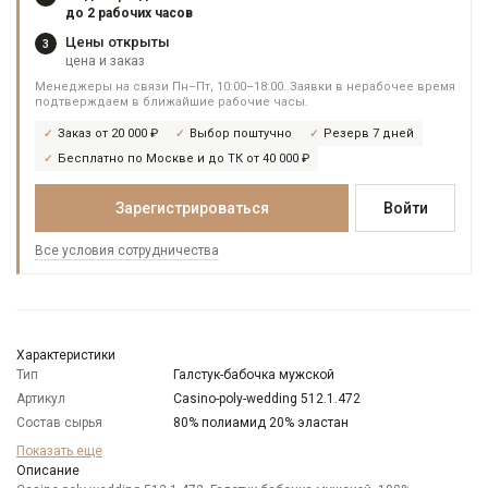
до 2 рабочих часов
Цены открыты
3
цена и заказ
Менеджеры на связи Пн–Пт, 10:00–18:00. Заявки в нерабочее время
подтверждаем в ближайшие рабочие часы.
Заказ от 20 000 ₽
Выбор поштучно
Резерв 7 дней
Бесплатно по Москве и до ТК от 40 000 ₽
Зарегистрироваться
Войти
Все условия сотрудничества
Характеристики
Тип
Галстук-бабочка мужской
Артикул
Casino-poly-wedding 512.1.472
Состав сырья
80% полиамид 20% эластан
Бренд
Casino
Показать еще
Модель
Описание
Широкая бабочка