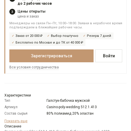
до 2 рабочих часов
Цены открыты
3
цена и заказ
Менеджеры на связи Пн–Пт, 10:00–18:00. Заявки в нерабочее время
подтверждаем в ближайшие рабочие часы.
Заказ от 20 000 ₽
Выбор поштучно
Резерв 7 дней
Бесплатно по Москве и до ТК от 40 000 ₽
Зарегистрироваться
Войти
Все условия сотрудничества
Характеристики
Тип
Галстук-бабочка мужской
Артикул
Casino-poly-wedding 512.1.413
Состав сырья
80% полиамид 20% эластан
Бренд
Casino
Показать еще
Модель
Описание
Узкая бабочка