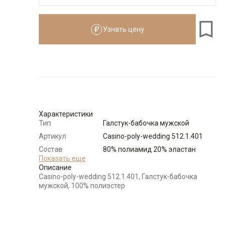
Узнать цену
Характеристики
Тип
Галстук-бабочка мужской
Артикул
Casino-poly-wedding 512.1.401
Состав
80% полиамид 20% эластан
сырья
Показать еще
Описание
Бренд
Casino
Casino-poly-wedding 512.1.401, Галстук-бабочка
Модель
Узкая бабочка
мужской, 100% полиэстер
Цвет
Белый