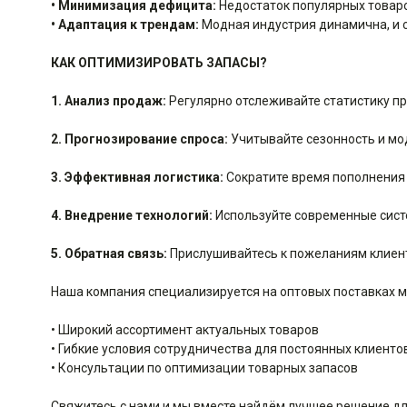
• Минимизация дефицита:
Недостаток популярных товаро
• Адаптация к трендам:
Модная индустрия динамична, и с
КАК ОПТИМИЗИРОВАТЬ ЗАПАСЫ?
1. Анализ продаж:
Регулярно отслеживайте статистику п
2. Прогнозирование спроса:
Учитывайте сезонность и мо
3. Эффективная логистика:
Сократите время пополнения 
4. Внедрение технологий:
Используйте современные сист
5. Обратная связь:
Прислушивайтесь к пожеланиям клиент
Наша компания специализируется на оптовых поставках 
• Широкий ассортимент актуальных товаров
• Гибкие условия сотрудничества для постоянных клиенто
• Консультации по оптимизации товарных запасов
Свяжитесь с нами и мы вместе найдём лучшее решение дл