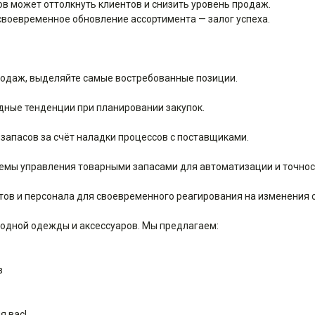
в может оттолкнуть клиентов и снизить уровень продаж.
воевременное обновление ассортимента — залог успеха.
родаж, выделяйте самые востребованные позиции.
дные тенденции при планировании закупок.
запасов за счёт наладки процессов с поставщиками.
емы управления товарными запасами для автоматизации и точнос
ов и персонала для своевременного реагирования на изменения с
модной одежды и аксессуаров. Мы предлагаем:
в
я вас!