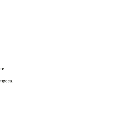
ти.
проса.