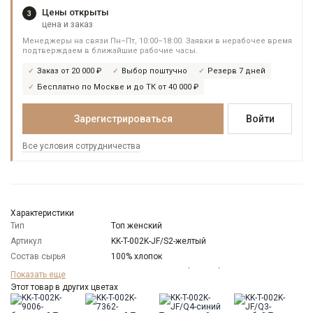
Цены открыты
3
цена и заказ
Менеджеры на связи Пн–Пт, 10:00–18:00. Заявки в нерабочее время
подтверждаем в ближайшие рабочие часы.
Заказ от 20 000 ₽
Выбор поштучно
Резерв 7 дней
Бесплатно по Москве и до ТК от 40 000 ₽
Зарегистрироваться
Войти
Все условия сотрудничества
Характеристики
Тип
Топ женский
Артикул
KK-T-002K-JF/S2-желтый
Состав сырья
100% хлопок
Бренд
KATHARINA KROSS (Россия)
Показать еще
Модель
Этот товар в других цветах
Свободная
Цвет
Желтый