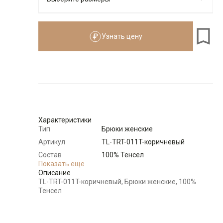
Узнать цену
Размеры для роста
см
Размер
Количество
Доступно
48
-
+
3
Характеристики
50
-
+
8
Тип
Брюки женские
Артикул
TL-TRT-011T-коричневый
52
-
+
8
Состав
100% Тенсел
сырья
Показать еще
Описание
Бренд
T-lab (Россия)
TL-TRT-011T-коричневый, Брюки женские, 100%
54
-
+
4
Модель
Свободная
Тенсел
Цвет
Коричневый
Выбрать размерный ряд
Карман
отсутствует