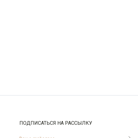
по 1 шт каждого доступного размера
Силуэт
Свободный силуэт / Casual
Сlassic fit
ПОДПИСАТЬСЯ НА РАССЫЛКУ