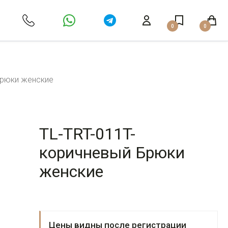
0
0
Брюки женские
TL-TRT-011T-
коричневый Брюки
женские
Цены видны после регистрации