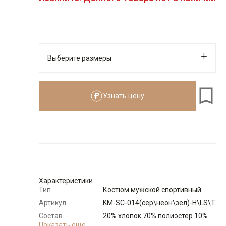
Выберите размеры
Узнать цену
Характеристики
Тип
Костюм мужской спортивный
Артикул
KM-SC-014(сер\неон\зел)-H\LS\T
Состав
20% хлопок 70% полиэстер 10%
сырья
Показать еще
вискоза