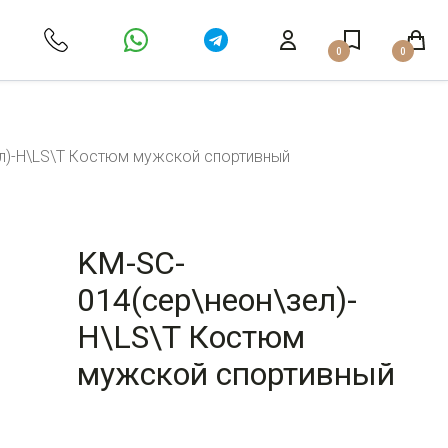
0
0
л)-H\LS\T Костюм мужской спортивный
KM-SC-
014(сер\неон\зел)-
H\LS\T Костюм
мужской спортивный