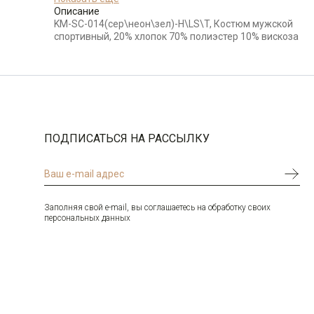
Описание
Бренд
KNND
KM-SC-014(сер\неон\зел)-H\LS\T, Костюм мужской
Цвет
Серый
спортивный, 20% хлопок 70% полиэстер 10% вискоза
ПОДПИСАТЬСЯ НА РАССЫЛКУ
Заполняя свой e-mail, вы соглашаетесь на обработку своих
персональных данных