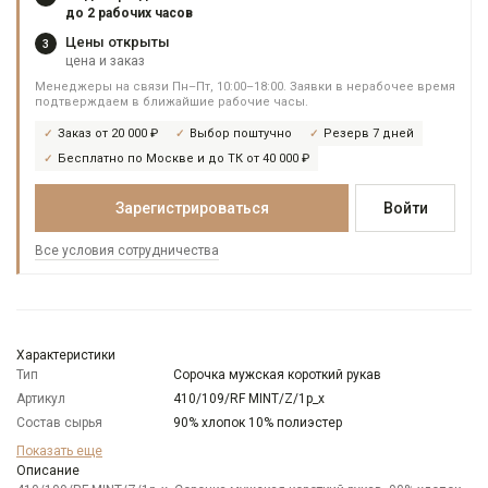
до 2 рабочих часов
Цены открыты
3
цена и заказ
Менеджеры на связи Пн–Пт, 10:00–18:00. Заявки в нерабочее время
подтверждаем в ближайшие рабочие часы.
Заказ от 20 000 ₽
Выбор поштучно
Резерв 7 дней
Бесплатно по Москве и до ТК от 40 000 ₽
Зарегистрироваться
Войти
Все условия сотрудничества
Характеристики
Тип
Сорочка мужская короткий рукав
Артикул
410/109/RF MINT/Z/1p_x
Состав сырья
90% хлопок 10% полиэстер
Бренд
GREG
Показать еще
Модель
Описание
Зауженная