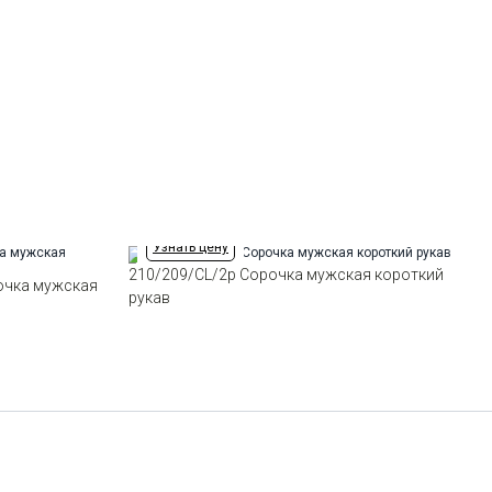
Цвет
Голубой
Отделка
Сорочки: внутренняя стойка
воротника, нижняя планка из
ткани компаньона
Ворот
Французский маленький
Карман
отсутствует
Силуэт
Полуприталенный силуэт /
Regular fit
Узнать цену
210/209/CL/2p Сорочка мужская короткий
очка мужская
рукав