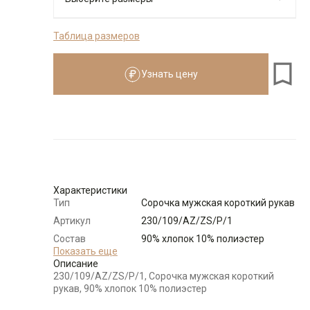
Таблица размеров
176-184
Узнать цену
Размеры для роста
176–184 см
Размер
Количество
Доступно
38
-
+
4
Характеристики
Тип
Сорочка мужская короткий рукав
39
-
+
3
Артикул
230/109/AZ/ZS/P/1
Состав
90% хлопок 10% полиэстер
Выбрать размерный ряд
сырья
Показать еще
Описание
по 1 шт каждого доступного размера
Бренд
GREG
230/109/AZ/ZS/P/1, Сорочка мужская короткий
Модель
Зауженная навыпуск
рукав, 90% хлопок 10% полиэстер
укороченная