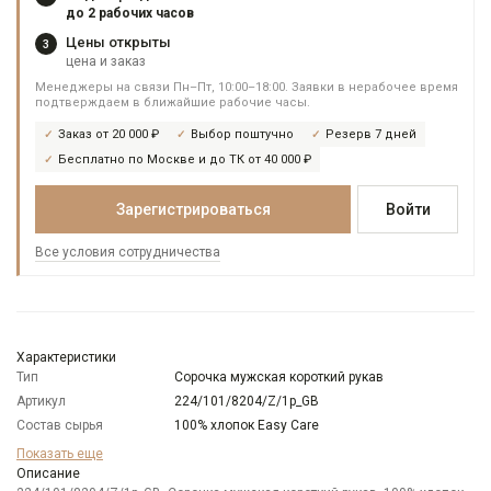
до 2 рабочих часов
Цены открыты
3
цена и заказ
Менеджеры на связи Пн–Пт, 10:00–18:00. Заявки в нерабочее время
подтверждаем в ближайшие рабочие часы.
Заказ от 20 000 ₽
Выбор поштучно
Резерв 7 дней
Бесплатно по Москве и до ТК от 40 000 ₽
Зарегистрироваться
Войти
Все условия сотрудничества
Характеристики
Тип
Сорочка мужская короткий рукав
Артикул
224/101/8204/Z/1p_GB
Состав сырья
100% хлопок Easy Care
Бренд
GREG
Показать еще
Модель
Описание
Зауженная