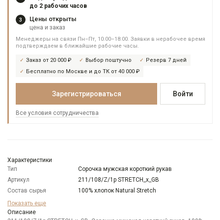
до 2 рабочих часов
Цены открыты
3
цена и заказ
Менеджеры на связи Пн–Пт, 10:00–18:00. Заявки в нерабочее время
подтверждаем в ближайшие рабочие часы.
Заказ от 20 000 ₽
Выбор поштучно
Резерв 7 дней
Бесплатно по Москве и до ТК от 40 000 ₽
Зарегистрироваться
Войти
Все условия сотрудничества
Характеристики
Тип
Сорочка мужская короткий рукав
Артикул
211/108/Z/1p STRETCH_x_GB
Состав сырья
100% хлопок Natural Stretch
Бренд
GREG
Показать еще
Модель
Описание
Зауженная