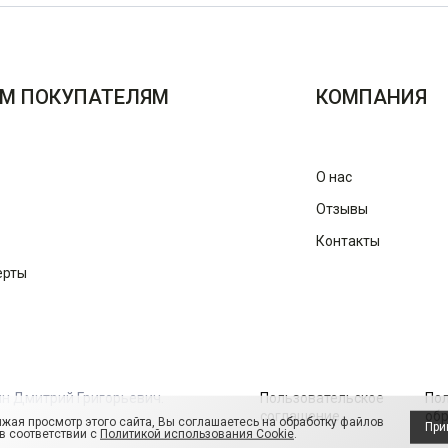
М ПОКУПАТЕЛЯМ
КОМПАНИЯ
О нас
Отзывы
Контакты
ерты
ин Дмитрий Григорьевич.
Пользовательское
По
соглашение
обр
жая просмотр этого сайта, Вы соглашаетесь на обработку файлов
При
 в соответствии с
Политикой использования Cookie
.