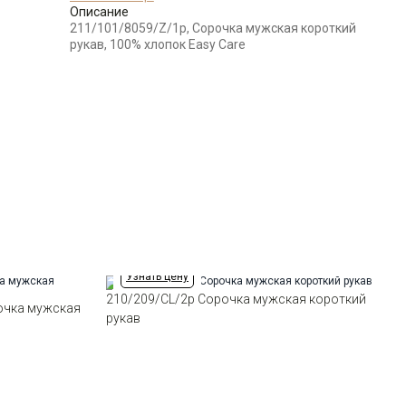
Описание
Бренд
GREG
211/101/8059/Z/1p, Сорочка мужская короткий
Модель
Зауженная
рукав, 100% хлопок Easy Care
Цвет
Голубой
Отделка
Сорочки: внутренняя стойка
воротника из ткани компаньона
Ворот
Французский маленький
Карман
отсутствует
Силуэт
Полуприталенный силуэт /
Regular fit
Узнать цену
210/209/CL/2p Сорочка мужская короткий
очка мужская
рукав