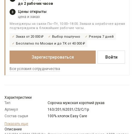
до 2 рабочих часов
Цены открыты
3
цена и заказ
Менеджеры на связи Пн–Пт, 10:00–18:00. Заявки в нерабочее время
подтверждаем в ближайшие рабочие часы.
Заказ от 20 000 ₽
Выбор поштучно
Резерв 7 дней
Бесплатно по Москве и до ТК от 40 000 ₽
Зарегистрироваться
Войти
Все условия сотрудничества
Характеристики
Тип
Сорочка мужская короткий рукав
Артикул
163/201/62031/ZS/C/1p
Состав сырья
100% хлопок Easy Care
Бренд
GREG
Показать еще
Модель
Описание
Зауженная навыпуск укороченная с