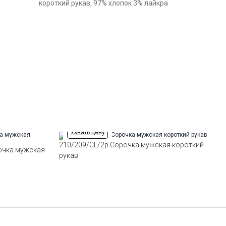
Модель
Зауженная
короткий рукав, 97% хлопок 3% лайкра
Цвет
Голубой
Отделка
Сорочки: внутренняя стойка
воротника из ткани компаньона
Ворот
Французский маленький
Карман
отсутствует
Силуэт
Полуприталенный силуэт /
Regular fit
Узнать цену
210/209/CL/2p Сорочка мужская короткий
очка мужская
рукав