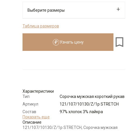
Выберите размеры
Таблица размеров
176-184
Узнать цену
Размеры для роста
176–184 см
Размер
Количество
Доступно
39
-
+
7
Характеристики
Тип
Сорочка мужская короткий рукав
40
-
+
1
Артикул
121/107/10130/Z/1p STRETCH
Состав
97% хлопок 3% лайкра
Выбрать размерный ряд
сырья
Показать еще
Описание
по 1 шт каждого доступного размера
Бренд
GREG
121/107/10130/Z/1p STRETCH, Сорочка мужская