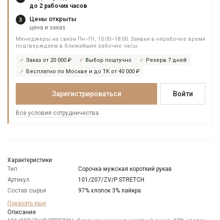
до 2 рабочих часов
Цены открыты
3
цена и заказ
Менеджеры на связи Пн–Пт, 10:00–18:00. Заявки в нерабочее время
подтверждаем в ближайшие рабочие часы.
Заказ от 20 000 ₽
Выбор поштучно
Резерв 7 дней
Бесплатно по Москве и до ТК от 40 000 ₽
Зарегистрироваться
Войти
Все условия сотрудничества
Характеристики
Тип
Сорочка мужская короткий рукав
Артикул
101/207/ZV/P STRETCH
Состав сырья
97% хлопок 3% лайкра
Бренд
GREG
Показать еще
Модель
Описание
Зауженная с вытачками сзади и верхней