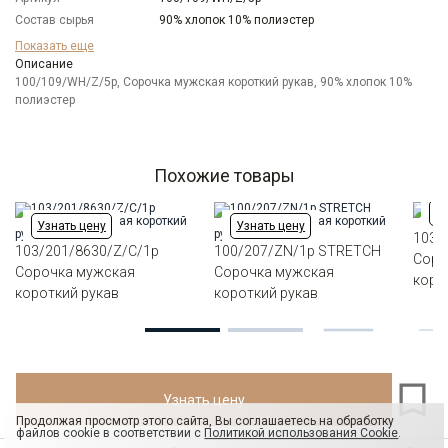
Состав сырья
90% хлопок 10% полиэстер
Бренд
GREG
Показать еще
Модель
Описание
Зауженная
100/109/WH/Z/5p, Сорочка мужская короткий рукав, 90% хлопок 10%
Цвет
Белый
полиэстер
Отделка
Сорочки: внутренняя стойка воротника из
ткани компаньона
Ворот
Французский маленький
Карман
отсутствует
Похожие товары
Силуэт
Полуприталенный силуэт / Regular fit
Уз
Узнать цену
Узнать цену
103/
103/201/8630/Z/C/1p
100/207/ZN/1p STRETCH
Соро
Сорочка мужская
Сорочка мужская
коро
короткий рукав
короткий рукав
Узнать цену
Продолжая просмотр этого сайта, Вы соглашаетесь на обработку
файлов cookie в соответствии с
Политикой использования Cookie
.