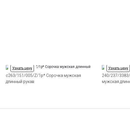
Узнать цену
Узнать цену
c263/151/005/Z/1p* Сорочка мужская
240/237/3383
длинный рукав
мужская длин