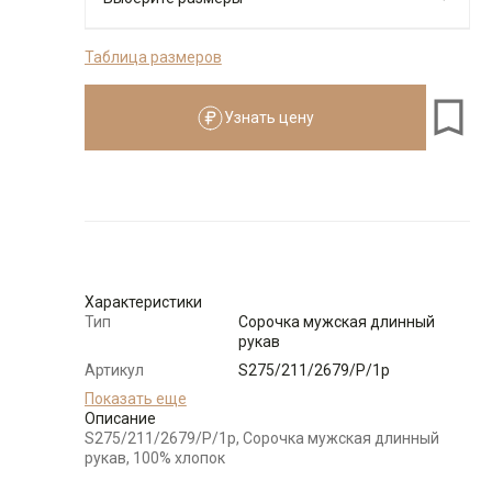
Таблица размеров
176-184
Узнать цену
Размеры для роста
176–184 см
Размер
Количество
Доступно
45
-
+
4
Характеристики
Тип
Сорочка мужская длинный
46
-
+
7
рукав
Артикул
S275/211/2679/P/1p
48
-
+
1
Состав
Показать еще
100% хлопок
сырья
Описание
S275/211/2679/P/1p, Сорочка мужская длинный
Бренд
GREG
рукав, 100% хлопок
50
-
+
1
Особенности
Фланель