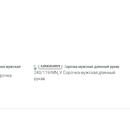
ткани
Выбрать размерный ряд
Модель
Свободная без кокетки
Цвет
Синий
по 1 шт каждого доступного размера
Отделка
Сорочки: стойка
целиком,нижняя
планка,окантовка шлицы
рукава из ткани компаньона
Ворот
Немецкий мягкий
Манжет
классический прямой на
пуговицах мягкий по косой
Узнать цену
Карман
стандартный, слева,
накладной, на пуговице по
240/119/MN_V Сорочка мужская длинный
орочка
косой
рукав
Силуэт
Полуприталенный силуэт /
Regular fit