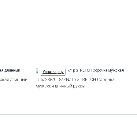
Ворот
Европейский маленький
Манжет
классический закругленный на
пуговицах
Карман
стандартный, слева, накладной
Силуэт
Прямой силуэт / Сlassic fit
Узнать цену
ская длинный
155/238/018/ZN/1p STRETCH Сорочка
мужская длинный рукав