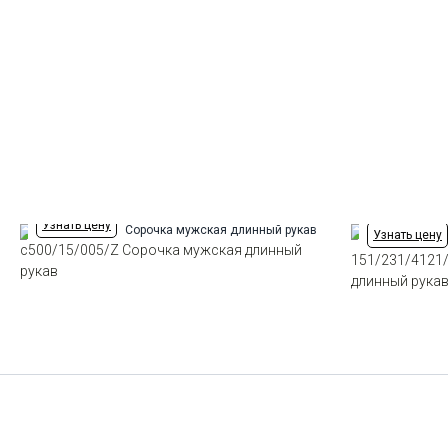
Узнать цену
Узнать цену
c500/15/005/Z Сорочка мужская длинный
151/231/4121
рукав
длинный рука