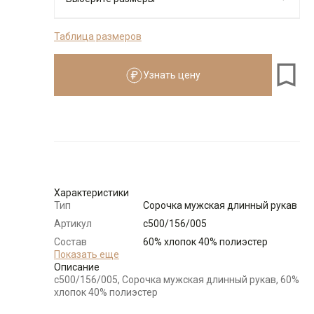
Таблица размеров
176-184
Узнать цену
Размеры для роста
176–184 см
Размер
Количество
Доступно
39
-
+
1
Характеристики
Тип
Сорочка мужская длинный рукав
Выбрать размерный ряд
Артикул
c500/156/005
по 1 шт каждого доступного размера
Состав
60% хлопок 40% полиэстер
сырья
Показать еще
Описание
Бренд
Casino
c500/156/005, Сорочка мужская длинный рукав, 60%
Модель
Классическая
хлопок 40% полиэстер
Цвет
Бежевый