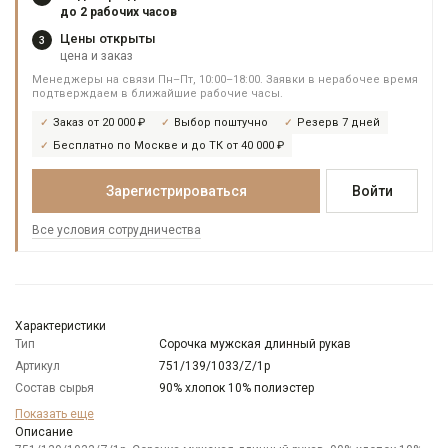
до 2 рабочих часов
Цены открыты
3
цена и заказ
Менеджеры на связи Пн–Пт, 10:00–18:00. Заявки в нерабочее время
подтверждаем в ближайшие рабочие часы.
Заказ от 20 000 ₽
Выбор поштучно
Резерв 7 дней
Бесплатно по Москве и до ТК от 40 000 ₽
Зарегистрироваться
Войти
Все условия сотрудничества
Характеристики
Тип
Сорочка мужская длинный рукав
Артикул
751/139/1033/Z/1p
Состав сырья
90% хлопок 10% полиэстер
Бренд
GREG
Показать еще
Модель
Описание
Зауженная