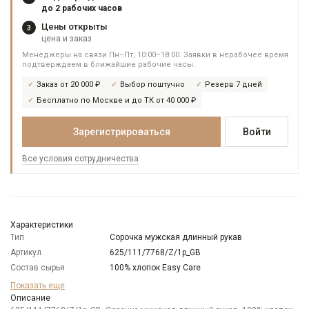
до 2 рабочих часов
Цены открыты
3
цена и заказ
Менеджеры на связи Пн–Пт, 10:00–18:00. Заявки в нерабочее время
подтверждаем в ближайшие рабочие часы.
Заказ от 20 000 ₽
Выбор поштучно
Резерв 7 дней
Бесплатно по Москве и до ТК от 40 000 ₽
Зарегистрироваться
Войти
Все условия сотрудничества
Характеристики
Тип
Сорочка мужская длинный рукав
Артикул
625/111/7768/Z/1p_GB
Состав сырья
100% хлопок Easy Care
Бренд
GREG
Показать еще
Модель
Описание
Зауженная