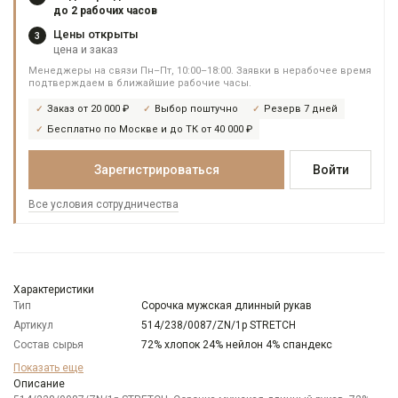
до 2 рабочих часов
Цены открыты
3
цена и заказ
Менеджеры на связи Пн–Пт, 10:00–18:00. Заявки в нерабочее время
подтверждаем в ближайшие рабочие часы.
Заказ от 20 000 ₽
Выбор поштучно
Резерв 7 дней
Бесплатно по Москве и до ТК от 40 000 ₽
Зарегистрироваться
Войти
Все условия сотрудничества
Характеристики
Тип
Сорочка мужская длинный рукав
Артикул
514/238/0087/ZN/1p STRETCH
Состав сырья
72% хлопок 24% нейлон 4% спандекс
Бренд
GREG
Показать еще
Модель
Описание
Прилегающая