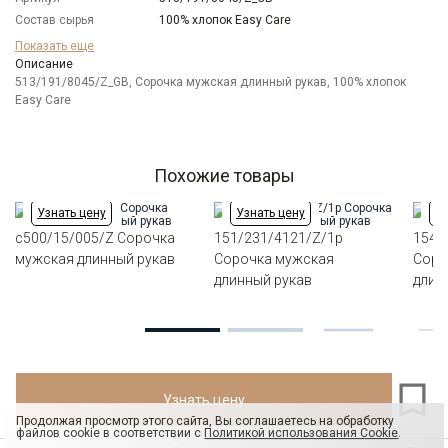
Состав сырья
100% хлопок Easy Care
Бренд
GREG
Показать еще
Модель
Описание
Зауженная
513/191/8045/Z_GB, Сорочка мужская длинный рукав, 100% хлопок
Цвет
Бежевый
Easy Care
Ворот
Французский маленький
Манжет
универсальный закругленный на пуговицах и
под запонки
Карман
отсутствует
Похожие товары
Силуэт
Полуприталенный силуэт / Regular fit
Узнать цену
Узнать цену
Уз
c500/15/005/Z Сорочка
151/231/4121/Z/1p
154/
мужская длинный рукав
Сорочка мужская
Соро
длинный рукав
длин
Узнать цену
Продолжая просмотр этого сайта, Вы соглашаетесь на обработку
файлов cookie в соответствии с
Политикой использования Cookie
.