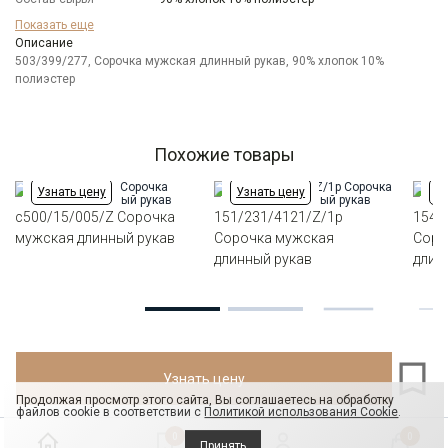
Бренд
GREG
Показать еще
Особенности
Описание
C легким блеском (в тон ткани)
ткани
503/399/277, Сорочка мужская длинный рукав, 90% хлопок 10%
полиэстер
Модель
Классическая
Цвет
Бежевый
Ворот
Французский
Манжет
универсальный закругленный на пуговицах и
Похожие товары
под запонки
Карман
стандартный, слева, накладной
Узнать цену
Узнать цену
Уз
Силуэт
Прямой силуэт / Сlassic fit
c500/15/005/Z Сорочка
151/231/4121/Z/1p
154/
мужская длинный рукав
Сорочка мужская
Соро
длинный рукав
длин
Узнать цену
Продолжая просмотр этого сайта, Вы соглашаетесь на обработку
файлов cookie в соответствии с
Политикой использования Cookie
.
0
0
Принять