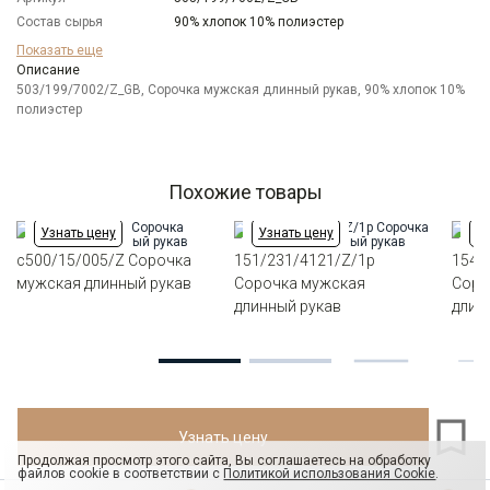
Состав сырья
90% хлопок 10% полиэстер
Бренд
GREG
Показать еще
Модель
Описание
Зауженная
503/199/7002/Z_GB, Сорочка мужская длинный рукав, 90% хлопок 10%
Цвет
Бежевый
полиэстер
Ворот
Французский маленький
Манжет
универсальный закругленный на пуговицах и
под запонки
Карман
отсутствует
Похожие товары
Силуэт
Полуприталенный силуэт / Regular fit
Узнать цену
Узнать цену
Уз
c500/15/005/Z Сорочка
151/231/4121/Z/1p
154/
мужская длинный рукав
Сорочка мужская
Соро
длинный рукав
длин
Узнать цену
Продолжая просмотр этого сайта, Вы соглашаетесь на обработку
файлов cookie в соответствии с
Политикой использования Cookie
.