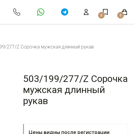
0
0
99/277/Z Сорочка мужская длинный рукав
503/199/277/Z Сорочка
мужская длинный
рукав
Цены видны после регистрации