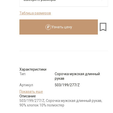
Таблица размеров
176-184
Узнать цену
Размеры для роста
176–184 см
Размер
Количество
Доступно
44
-
+
2
Характеристики
Тип
Сорочка мужская длинный
Выбрать размерный ряд
рукав
по 1 шт каждого доступного размера
Артикул
503/199/277/Z
Состав
Показать еще
90% хлопок 10% полиэстер
сырья
Описание
503/199/277/Z, Сорочка мужская длинный рукав,
Бренд
GREG
90% хлопок 10% полиэстер
Особенности
C легким блеском (в тон ткани)