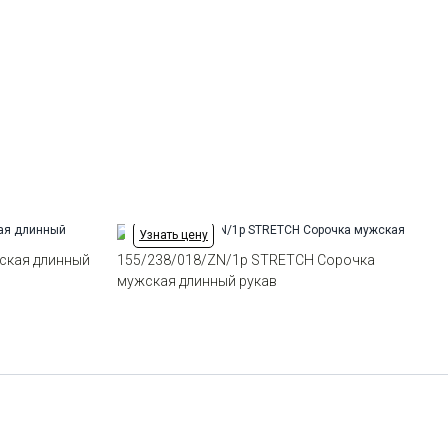
ткани
Модель
Зауженная
Цвет
Бежевый
Ворот
Французский маленький
Манжет
универсальный закругленный
на пуговицах и под запонки
Карман
отсутствует
Силуэт
Полуприталенный силуэт /
Regular fit
Узнать цену
ская длинный
155/238/018/ZN/1p STRETCH Сорочка
мужская длинный рукав