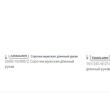
Узнать цену
Узнать цену
c500/15/005/Z Сорочка мужская длинный
151/231/4121
рукав
длинный рука