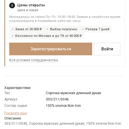
Цены открыты
3
цена и заказ
Менеджеры на связи Пн–Пт, 10:00–18:00. Заявки в нерабочее время
подтверждаем в ближайшие рабочие часы.
Заказ от 20 000 ₽
Выбор поштучно
Резерв 7 дней
Бесплатно по Москве и до ТК от 40 000 ₽
Зарегистрироваться
Войти
Все условия сотрудничества
Характеристики
Тип
Сорочка мужская длинный рукав
Артикул
303/211/0046
Состав сырья
100% хлопок Non Iron
Модель
Классическая
Показать еще
Цвет
Описание
Серый
303/211/0046, Сорочка мужская длинный рукав, 100% хлопок Non Iron
Ворот
Немецкий