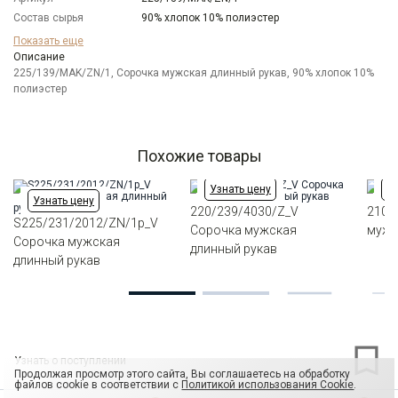
Состав сырья
90% хлопок 10% полиэстер
Бренд
GREG
Показать еще
Модель
Описание
Прилегающая
225/139/MAK/ZN/1, Сорочка мужская длинный рукав, 90% хлопок 10%
Цвет
Голубой
полиэстер
Отделка
Сорочки: внутренняя стойка воротника и
внутренний манжет из ткани компаньона
Ворот
Французский маленький
Манжет
классический закругленный на пуговицах 6 см
Похожие товары
Карман
отсутствует
Узнать цену
Уз
Силуэт
Прилегающий силуэт / Super Slim fit
Узнать цену
220/239/4030/Z_V
210/
S225/231/2012/ZN/1p_V
Сорочка мужская
мужс
Сорочка мужская
длинный рукав
длинный рукав
Узнать о поступлении
Продолжая просмотр этого сайта, Вы соглашаетесь на обработку
файлов cookie в соответствии с
Политикой использования Cookie
.