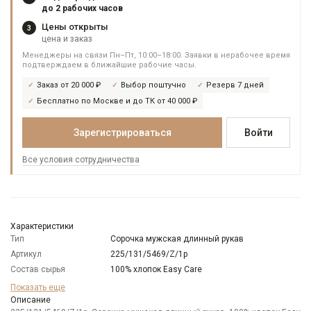
до 2 рабочих часов
Цены открыты
3
цена и заказ
Менеджеры на связи Пн–Пт, 10:00–18:00. Заявки в нерабочее время
подтверждаем в ближайшие рабочие часы.
Заказ от 20 000 ₽
Выбор поштучно
Резерв 7 дней
Бесплатно по Москве и до ТК от 40 000 ₽
Зарегистрироваться
Войти
Все условия сотрудничества
Характеристики
Тип
Сорочка мужская длинный рукав
Артикул
225/131/5469/Z/1p
Состав сырья
100% хлопок Easy Care
Бренд
GREG
Показать еще
Модель
Описание
Зауженная