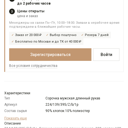
до 2 рабочих часов
Цены открыты
3
цена и заказ
Менеджеры на связи Пн–Пт, 10:00–18:00. Заявки в нерабочее время
подтверждаем в ближайшие рабочие часы.
Заказ от 20 000 ₽
Выбор поштучно
Резерв 7 дней
Бесплатно по Москве и до ТК от 40 000 ₽
Зарегистрироваться
Войти
Все условия сотрудничества
Характеристики
Тип
Сорочка мужская длинный рукав
Артикул
224/139/395/Z/b/1p
Состав сырья
90% хлопок 10% полиэстер
Бренд
GREG
Показать еще
Модель
Описание
Зауженная