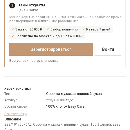
Цены открыты
3
цена и заказ
Менеджеры на связи Пн–Пт, 10:00–18:00. Заявки в нерабочее время
подтверждаем в ближайшие рабочие часы.
Заказ от 20 000 ₽
Выбор поштучно
Резерв 7 дней
Бесплатно по Москве и до ТК от 40 000 ₽
Зарегистрироваться
Войти
Все условия сотрудничества
Характеристики
Тип
Сорочка мужская длинный рукав
Артикул
223/191/6076/Z
Состав сырья
100% хлопок Easy Care
Бренд
GREG
Показать еще
Модель
Описание
Зауженная
223/191/6076/Z, Сорочка мужская длинный рукав, 100% хлопок Easy
Цвет
Голубой
Care