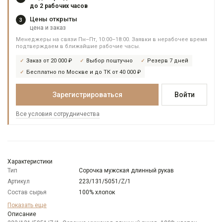
до 2 рабочих часов
Цены открыты
3
цена и заказ
Менеджеры на связи Пн–Пт, 10:00–18:00. Заявки в нерабочее время
подтверждаем в ближайшие рабочие часы.
Заказ от 20 000 ₽
Выбор поштучно
Резерв 7 дней
Бесплатно по Москве и до ТК от 40 000 ₽
Зарегистрироваться
Войти
Все условия сотрудничества
Характеристики
Тип
Сорочка мужская длинный рукав
Артикул
223/131/5051/Z/1
Состав сырья
100% хлопок
Бренд
GREG
Показать еще
Модель
Описание
Зауженная