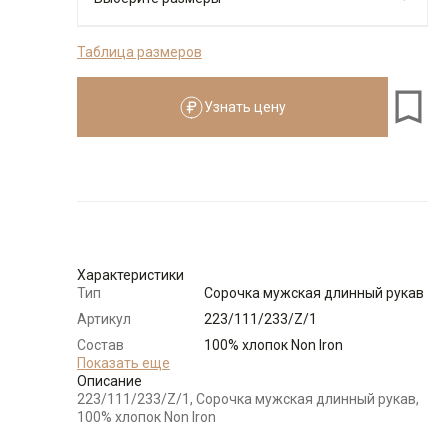
Таблица размеров
176-184
Узнать цену
Размеры для роста
176–184 см
Размер
Количество
Доступно
40
-
+
7
Характеристики
Тип
Сорочка мужская длинный рукав
Выбрать размерный ряд
Артикул
223/111/233/Z/1
по 1 шт каждого доступного размера
Состав
100% хлопок Non Iron
сырья
Показать еще
Описание
Бренд
GREG
223/111/233/Z/1, Сорочка мужская длинный рукав,
Модель
Зауженная
100% хлопок Non Iron
Цвет
Голубой