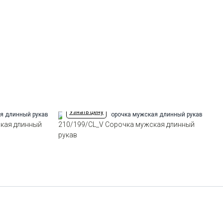
Отделка
Сорочки: внутренняя стойка
воротника и внутренний манжет
из ткани компаньона
Ворот
Французский маленький
Манжет
классический закругленный на
пуговицах
Карман
отсутствует
Силуэт
Полуприталенный силуэт /
Regular fit
Узнать цену
кая длинный
210/199/CL_V Сорочка мужская длинный
рукав