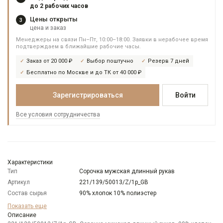
до 2 рабочих часов
Цены открыты
3
цена и заказ
Менеджеры на связи Пн–Пт, 10:00–18:00. Заявки в нерабочее время
подтверждаем в ближайшие рабочие часы.
Заказ от 20 000 ₽
Выбор поштучно
Резерв 7 дней
Бесплатно по Москве и до ТК от 40 000 ₽
Зарегистрироваться
Войти
Все условия сотрудничества
Характеристики
Тип
Сорочка мужская длинный рукав
Артикул
221/139/50013/Z/1p_GB
Состав сырья
90% хлопок 10% полиэстер
Бренд
GREG
Показать еще
Модель
Описание
Зауженная