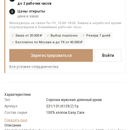
до 2 рабочих часов
Цены открыты
3
цена и заказ
Менеджеры на связи Пн–Пт, 10:00–18:00. Заявки в нерабочее время
подтверждаем в ближайшие рабочие часы.
Заказ от 20 000 ₽
Выбор поштучно
Резерв 7 дней
Бесплатно по Москве и до ТК от 40 000 ₽
Зарегистрироваться
Войти
Все условия сотрудничества
Характеристики
Тип
Сорочка мужская длинный рукав
Артикул
221/131/6129/Z/1p
Состав сырья
100% хлопок Easy Care
Бренд
GREG
Показать еще
Модель
Описание
Зауженная