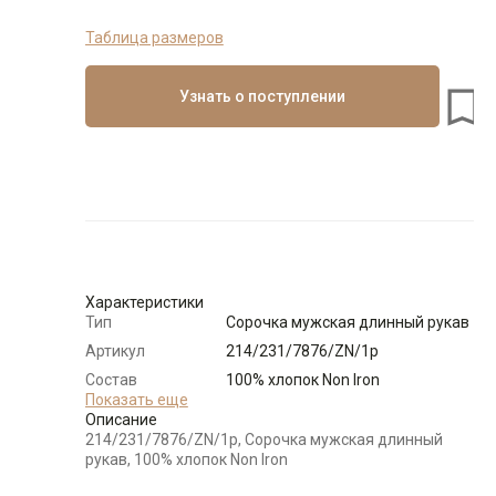
Таблица размеров
Узнать о поступлении
Характеристики
Тип
Сорочка мужская длинный рукав
Артикул
214/231/7876/ZN/1p
Состав
100% хлопок Non Iron
сырья
Показать еще
Описание
Бренд
GREG
214/231/7876/ZN/1p, Сорочка мужская длинный
Модель
Прилегающая
рукав, 100% хлопок Non Iron
Цвет
Голубой