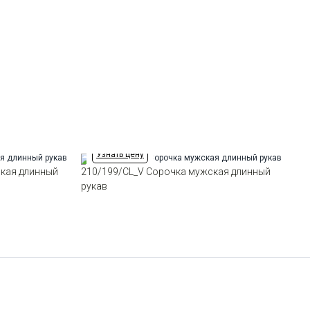
Отделка
Сорочки: кант по нижнему краю
внутренней стойки воротника из
ткани компаньона
Ворот
Немецкий
Манжет
классический закругленный на
пуговицах 6 см
Карман
отсутствует
Силуэт
Прилегающий силуэт / Super Slim
fit
Узнать цену
кая длинный
210/199/CL_V Сорочка мужская длинный
рукав