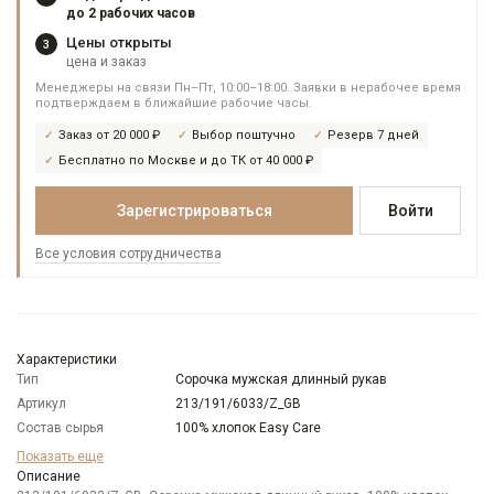
до 2 рабочих часов
Цены открыты
3
цена и заказ
Менеджеры на связи Пн–Пт, 10:00–18:00. Заявки в нерабочее время
подтверждаем в ближайшие рабочие часы.
Заказ от 20 000 ₽
Выбор поштучно
Резерв 7 дней
Бесплатно по Москве и до ТК от 40 000 ₽
Зарегистрироваться
Войти
Все условия сотрудничества
Характеристики
Тип
Сорочка мужская длинный рукав
Артикул
213/191/6033/Z_GB
Состав сырья
100% хлопок Easy Care
Бренд
GREG
Показать еще
Модель
Описание
Зауженная