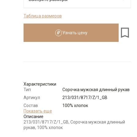
Таблица размеров
176-184
Узнать цену
Размеры для роста
176–184 см
Размер
Количество
Доступно
39
-
+
1
Характеристики
Тип
Сорочка мужская длинный рукав
Выбрать размерный ряд
Артикул
213/031/8717/Z/1_GB
по 1 шт каждого доступного размера
Состав
100% хлопок
сырья
Показать еще
Описание
Бренд
GREG
213/031/8717/Z/1_GB, Сорочка мужская длинный
Модель
Зауженная
рукав, 100% хлопок
Цвет
Синий