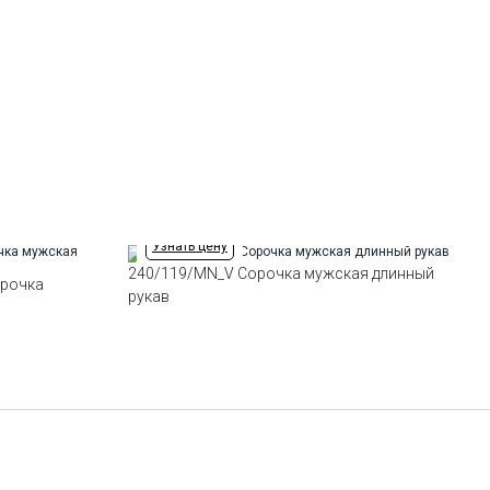
Отделка
Сорочки: внутренняя стойка
воротника и внутренний манжет
из ткани компаньона
Ворот
Стойка
Манжет
классический закругленный на
пуговицах 6 см
Карман
отсутствует
Силуэт
Полуприталенный силуэт /
Regular fit
Узнать цену
240/119/MN_V Сорочка мужская длинный
орочка
рукав