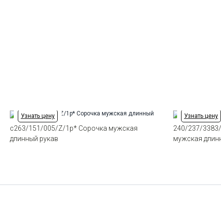
Узнать цену
Узнать цену
c263/151/005/Z/1p* Сорочка мужская
240/237/3383
длинный рукав
мужская длин