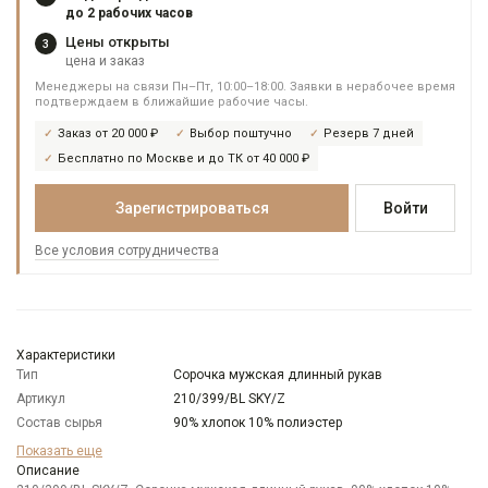
до 2 рабочих часов
Цены открыты
3
цена и заказ
Менеджеры на связи Пн–Пт, 10:00–18:00. Заявки в нерабочее время
подтверждаем в ближайшие рабочие часы.
Заказ от 20 000 ₽
Выбор поштучно
Резерв 7 дней
Бесплатно по Москве и до ТК от 40 000 ₽
Зарегистрироваться
Войти
Все условия сотрудничества
Характеристики
Тип
Сорочка мужская длинный рукав
Артикул
210/399/BL SKY/Z
Состав сырья
90% хлопок 10% полиэстер
Бренд
GREG
Показать еще
Модель
Описание
Зауженная