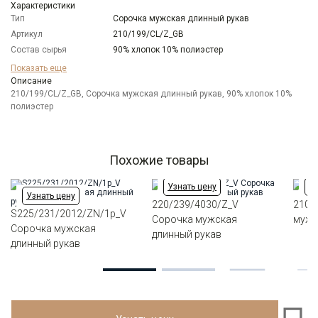
Характеристики
Тип
Сорочка мужская длинный рукав
Артикул
210/199/CL/Z_GB
Состав сырья
90% хлопок 10% полиэстер
Бренд
GREG
Показать еще
Модель
Описание
Зауженная
210/199/CL/Z_GB, Сорочка мужская длинный рукав, 90% хлопок 10%
Цвет
Голубой
полиэстер
Ворот
Французский маленький
Манжет
универсальный закругленный на пуговицах и
под запонки
Карман
отсутствует
Похожие товары
Силуэт
Полуприталенный силуэт / Regular fit
Узнать цену
Уз
Узнать цену
220/239/4030/Z_V
210/
S225/231/2012/ZN/1p_V
Сорочка мужская
мужс
Сорочка мужская
длинный рукав
длинный рукав