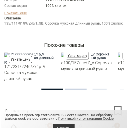
Состав сырья
100% хлопок
Бренд
GREG
Показать еще
Модель
Описание
Зауженная
135/111/8189/Z/b/1_GB, Сорочка мужская длинный рукав, 100% хлопок
Цвет
Белый
Отделка
Сорочки: внутренняя стойка воротника и
внутренний манжет из ткани компаньона
Ворот
Французский маленький на пуговицах
Похожие товары
Манжет
классический закругленный на пуговицах
Карман
отсутствует
Узнать цену
Уз
Узнать цену
Силуэт
Полуприталенный силуэт / Regular fit
c100/157/ice/Z_V Сорочка
c100
121/231/2246/Z/1p_V
мужская длинный рукав
мужс
Сорочка мужская
длинный рукав
Узнать о поступлении
Продолжая просмотр этого сайта, Вы соглашаетесь на обработку
файлов cookie в соответствии с
Политикой использования Cookie
.
0
0